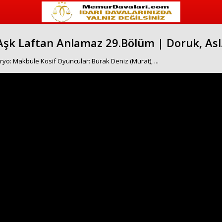
Aşk Laftan Anlamaz 29.Bölüm | Doruk, Asl.
o: Makbule Kosif Oyuncular: Burak Deniz (Murat), ...