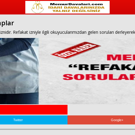
aplar
idir. Refakat izniyle ilgili okuyucularımızdan gelen soruları derleyerek 
Twitter
Google+