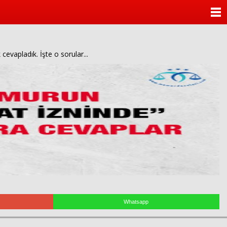
ANASAYFA
KATEGORİLER
cevapladık. İşte o sorular...
YAZARLAR
ANKETLER
FOTO GALERİ
VİDEO GALERİ
KÜNYE
İLETİŞİM
Whatsapp