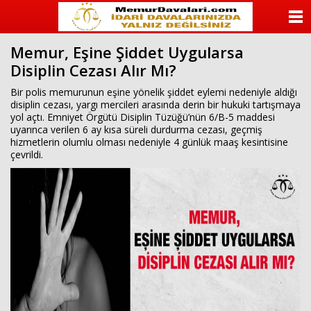
ANASAYFA
Memur, Eşine Şiddet Uygularsa
KATEGORİLER
Disiplin Cezası Alır Mı?
YAZARLAR
Bir polis memurunun eşine yönelik şiddet eylemi nedeniyle aldığı
disiplin cezası, yargı mercileri arasında derin bir hukuki tartışmaya
yol açtı. Emniyet Örgütü Disiplin Tüzüğü’nün 6/B-5 maddesi
ANKETLER
uyarınca verilen 6 ay kısa süreli durdurma cezası, geçmiş
hizmetlerin olumlu olması nedeniyle 4 günlük maaş kesintisine
çevrildi.
FOTO GALERİ
VİDEO GALERİ
KÜNYE
İLETİŞİM