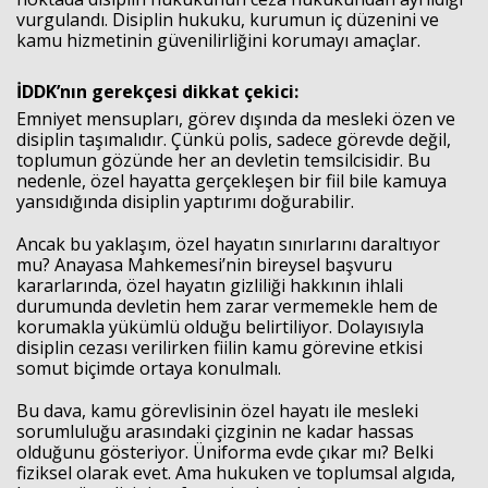
vurgulandı. Disiplin hukuku, kurumun iç düzenini ve
kamu hizmetinin güvenilirliğini korumayı amaçlar.
İDDK’nın gerekçesi dikkat çekici:
Emniyet mensupları, görev dışında da mesleki özen ve
disiplin taşımalıdır. Çünkü polis, sadece görevde değil,
toplumun gözünde her an devletin temsilcisidir. Bu
nedenle, özel hayatta gerçekleşen bir fiil bile kamuya
yansıdığında disiplin yaptırımı doğurabilir.
Ancak bu yaklaşım, özel hayatın sınırlarını daraltıyor
mu? Anayasa Mahkemesi’nin bireysel başvuru
kararlarında, özel hayatın gizliliği hakkının ihlali
durumunda devletin hem zarar vermemekle hem de
korumakla yükümlü olduğu belirtiliyor. Dolayısıyla
disiplin cezası verilirken fiilin kamu görevine etkisi
somut biçimde ortaya konulmalı.
Bu dava, kamu görevlisinin özel hayatı ile mesleki
sorumluluğu arasındaki çizginin ne kadar hassas
olduğunu gösteriyor. Üniforma evde çıkar mı? Belki
fiziksel olarak evet. Ama hukuken ve toplumsal algıda,