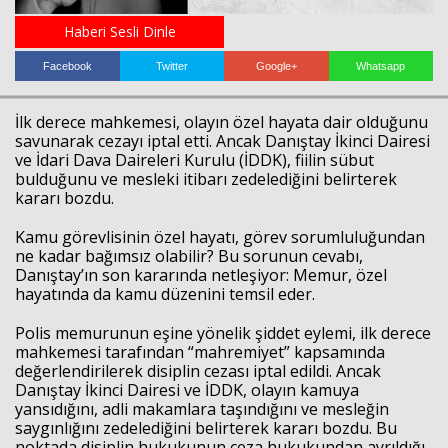
Haberi Sesli Dinle
Haberin Doğru Adresi.
Facebook
Twitter
Google+
Whatsapp
İlk derece mahkemesi, olayın özel hayata dair olduğunu
savunarak cezayı iptal etti. Ancak Danıştay İkinci Dairesi
ve İdari Dava Daireleri Kurulu (İDDK), fiilin sübut
bulduğunu ve mesleki itibarı zedelediğini belirterek
kararı bozdu.
Kamu görevlisinin özel hayatı, görev sorumluluğundan
ne kadar bağımsız olabilir? Bu sorunun cevabı,
Danıştay’ın son kararında netleşiyor: Memur, özel
hayatında da kamu düzenini temsil eder.
Polis memurunun eşine yönelik şiddet eylemi, ilk derece
mahkemesi tarafından “mahremiyet” kapsamında
değerlendirilerek disiplin cezası iptal edildi. Ancak
Danıştay İkinci Dairesi ve İDDK, olayın kamuya
yansıdığını, adli makamlara taşındığını ve mesleğin
saygınlığını zedelediğini belirterek kararı bozdu. Bu
noktada disiplin hukukunun ceza hukukundan ayrıldığı