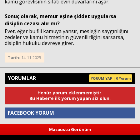
kamu görevlisinin sıfatı evin duvarlarını aşar.
Sonuç olarak, memur eşine şiddet uygularsa
disiplin cezası alır mı?
Evet, eğer bu fiil kamuya yansır, mesleğin saygınlığını
zedeler ve kamu hizmetinin güvenilirliğini sarsarsa,
disiplin hukuku devreye girer.
Tarih:
14-11-2025
YORUMLAR
YORUM YAP | 0 Yorum
Henüz yorum eklenmemiştir.
Bu Haber'e ilk yorum yapan siz olun.
FACEBOOK YORUM
Masaüstü Görünüm
Yorum