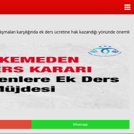
ANASAYFA
KATEGORİLER
şmaları karşılığında ek ders ücretine hak kazandığı yönünde önemli
YAZARLAR
ANKETLER
FOTO GALERİ
VİDEO GALERİ
KÜNYE
İLETİŞİM
Whatsapp