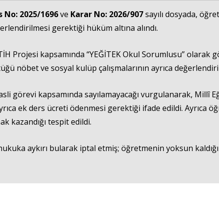
s No: 2025/1696
ve
Karar No: 2026/907
sayılı dosyada, öğret
rlendirilmesi gerektiği hüküm altına alındı.
İH Projesi kapsamında “YEĞİTEK Okul Sorumlusu” olarak göre
tüğü nöbet ve sosyal kulüp çalışmalarının ayrıca değerlendirilm
 asli görevi kapsamında sayılamayacağı vurgulanarak, Millî E
rıca ek ders ücreti ödenmesi gerektiği ifade edildi. Ayrıca öğ
k kazandığı tespit edildi.
kuka aykırı bularak iptal etmiş; öğretmenin yoksun kaldığı 