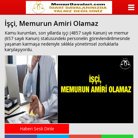
ANASAYFA
İşçi, Memurun Amiri Olamaz
KATEGORİLER
Kamu kurumları, son yıllarda işçi (4857 sayılı Kanun) ve memur
(657 sayılı Kanun) statüsündeki personelin görevlendirilmesinde
YAZARLAR
yaşanan karmaşa nedeniyle sıklıkla yönetimsel zorluklarla
karşılaşıyordu.
ANKETLER
FOTO GALERİ
VİDEO GALERİ
KÜNYE
İLETİŞİM
Haberi Sesli Dinle