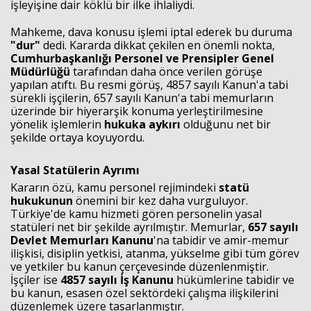
işleyişine dair köklü bir ilke ihlaliydi.
Mahkeme, dava konusu işlemi iptal ederek bu duruma
"dur"
dedi. Kararda dikkat çekilen en önemli nokta,
Cumhurbaşkanlığı Personel ve Prensipler Genel
Müdürlüğü
tarafından daha önce verilen görüşe
yapılan atıftı. Bu resmi görüş, 4857 sayılı Kanun'a tabi
sürekli işçilerin, 657 sayılı Kanun'a tabi memurların
üzerinde bir hiyerarşik konuma yerleştirilmesine
yönelik işlemlerin
hukuka aykırı
olduğunu net bir
şekilde ortaya koyuyordu.
Yasal Statülerin Ayrımı
Kararın özü, kamu personel rejimindeki
statü
hukukunun
önemini bir kez daha vurguluyor.
Türkiye'de kamu hizmeti gören personelin yasal
statüleri net bir şekilde ayrılmıştır. Memurlar,
657 sayılı
Devlet Memurları Kanunu
'na tabidir ve amir-memur
ilişkisi, disiplin yetkisi, atanma, yükselme gibi tüm görev
ve yetkiler bu kanun çerçevesinde düzenlenmiştir.
İşçiler ise
4857 sayılı İş Kanunu
hükümlerine tabidir ve
bu kanun, esasen özel sektördeki çalışma ilişkilerini
düzenlemek üzere tasarlanmıştır.