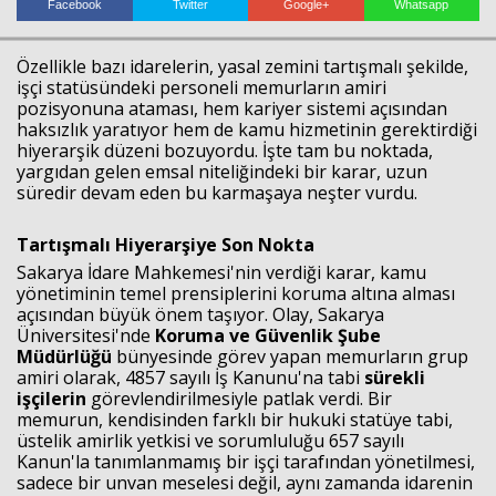
Facebook
Twitter
Google+
Whatsapp
Haberin Doğru Adresi.
Özellikle bazı idarelerin, yasal zemini tartışmalı şekilde,
işçi statüsündeki personeli memurların amiri
pozisyonuna ataması, hem kariyer sistemi açısından
haksızlık yaratıyor hem de kamu hizmetinin gerektirdiği
hiyerarşik düzeni bozuyordu. İşte tam bu noktada,
yargıdan gelen emsal niteliğindeki bir karar, uzun
süredir devam eden bu karmaşaya neşter vurdu.
Tartışmalı Hiyerarşiye Son Nokta
Sakarya İdare Mahkemesi'nin verdiği karar, kamu
yönetiminin temel prensiplerini koruma altına alması
açısından büyük önem taşıyor. Olay, Sakarya
Üniversitesi'nde
Koruma ve Güvenlik Şube
Müdürlüğü
bünyesinde görev yapan memurların grup
amiri olarak, 4857 sayılı İş Kanunu'na tabi
sürekli
işçilerin
görevlendirilmesiyle patlak verdi. Bir
memurun, kendisinden farklı bir hukuki statüye tabi,
üstelik amirlik yetkisi ve sorumluluğu 657 sayılı
Kanun'la tanımlanmamış bir işçi tarafından yönetilmesi,
sadece bir unvan meselesi değil, aynı zamanda idarenin