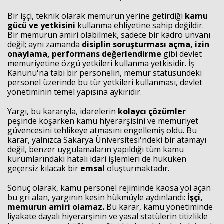
Bir işçi, teknik olarak memurun yerine getirdiği
kamu
gücü ve yetkisini
kullanma ehliyetine sahip değildir.
Bir memurun amiri olabilmek, sadece bir kadro unvanı
değil; aynı zamanda
disiplin soruşturması açma, izin
onaylama, performans değerlendirme
gibi devlet
memuriyetine özgü yetkileri kullanma yetkisidir. İş
Kanunu'na tabi bir personelin, memur statüsündeki
personel üzerinde bu tür yetkileri kullanması, devlet
yönetiminin temel yapısına aykırıdır.
Yargı, bu kararıyla, idarelerin
kolaycı çözümler
peşinde koşarken kamu hiyerarşisini ve memuriyet
güvencesini tehlikeye atmasını engellemiş oldu. Bu
karar, yalnızca Sakarya Üniversitesi'ndeki bir atamayı
değil, benzer uygulamaların yapıldığı tüm kamu
kurumlarındaki hatalı idari işlemleri de hukuken
geçersiz kılacak bir
emsal
oluşturmaktadır.
Sonuç olarak, kamu personel rejiminde kaosa yol açan
bu gri alan, yargının kesin hükmüyle aydınlandı:
İşçi,
memurun amiri olamaz.
Bu karar, kamu yönetiminde
liyakate dayalı hiyerarşinin ve yasal statülerin titizlikle