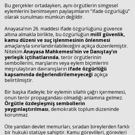
Bu gerçekler ortadayken, aynı örgütlerin simgesel
eylemlerini benimseyen paylaşımların “ifade özgürlüğü”
olarak sunulması mümkün değildir.
Anayasa’nın 26. maddesi ifade özgürlüğünü güvence
altına almakla birlikte, bu özgürlüğün
millî güvenlik,
kamu düzeni ve suç işlenmesinin önlenmesi
amaçlarıyla sınırlandırılabileceğini açıkça düzenlemiştir.
Nitekim
Anayasa Mahkemesi’nin ve Danıştay'ın
yerleşik içtihatlarında
, terör örgütlerinin
sembollerini, marşlarını veya eylem biçimlerini
meşrulaştıran davranışların
ifade özgürlüğü
kapsamında değerlendirilemeyeceği
açıkça
belirtilmiştir.
Bir başka ifadeyle; bir eylemin silahlı çağrı içermemesi,
onun terör propagandası olmadığı anlamına gelmez.
Örgütle özdeşleşmiş sembollerin
yaygınlaştırılması
, demokratik toplum düzeninde
korunmaz.
Öte yandan devlet memurları, sıradan bireylerden farklı
bir hukuki statüye sahiptir. Kamu görevlileri, görevleri