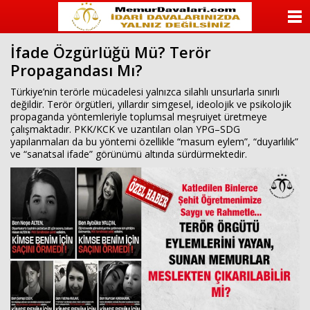
ANASAYFA
İfade Özgürlüğü Mü? Terör
KATEGORİLER
Propagandası Mı?
YAZARLAR
Türkiye’nin terörle mücadelesi yalnızca silahlı unsurlarla sınırlı
değildir. Terör örgütleri, yıllardır simgesel, ideolojik ve psikolojik
propaganda yöntemleriyle toplumsal meşruiyet üretmeye
ANKETLER
çalışmaktadır. PKK/KCK ve uzantıları olan YPG–SDG
yapılanmaları da bu yöntemi özellikle “masum eylem”, “duyarlılık”
ve “sanatsal ifade” görünümü altında sürdürmektedir.
FOTO GALERİ
VİDEO GALERİ
KÜNYE
İLETİŞİM