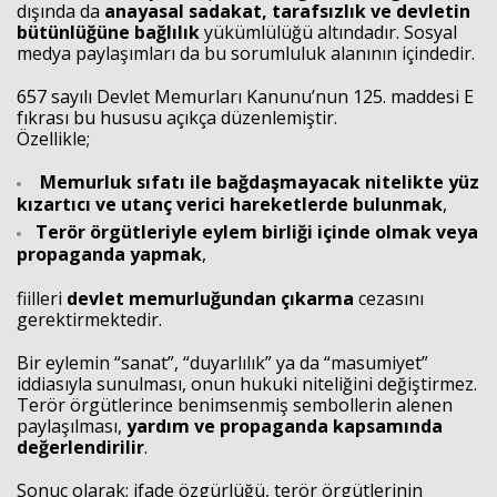
dışında da
anayasal sadakat, tarafsızlık ve devletin
bütünlüğüne bağlılık
yükümlülüğü altındadır. Sosyal
medya paylaşımları da bu sorumluluk alanının içindedir.
657 sayılı Devlet Memurları Kanunu’nun 125. maddesi E
fıkrası bu hususu açıkça düzenlemiştir.
Özellikle;
Memurluk sıfatı ile bağdaşmayacak nitelikte yüz
kızartıcı ve utanç verici hareketlerde bulunmak
,
Terör örgütleriyle eylem birliği içinde olmak veya
propaganda yapmak
,
fiilleri
devlet memurluğundan çıkarma
cezasını
gerektirmektedir.
Bir eylemin “sanat”, “duyarlılık” ya da “masumiyet”
iddiasıyla sunulması, onun hukuki niteliğini değiştirmez.
Terör örgütlerince benimsenmiş sembollerin alenen
paylaşılması,
yardım ve propaganda kapsamında
değerlendirilir
.
Sonuç olarak; ifade özgürlüğü, terör örgütlerinin