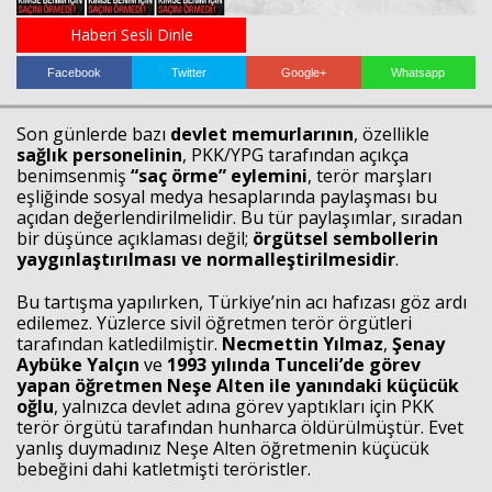
Haberi Sesli Dinle
Haberin Doğru Adresi.
Facebook
Twitter
Google+
Whatsapp
Son günlerde bazı
devlet memurlarının
, özellikle
sağlık personelinin
, PKK/YPG tarafından açıkça
benimsenmiş
“saç örme” eylemini
, terör marşları
eşliğinde sosyal medya hesaplarında paylaşması bu
açıdan değerlendirilmelidir. Bu tür paylaşımlar, sıradan
bir düşünce açıklaması değil;
örgütsel sembollerin
yaygınlaştırılması ve normalleştirilmesidir
.
Bu tartışma yapılırken, Türkiye’nin acı hafızası göz ardı
edilemez. Yüzlerce sivil öğretmen terör örgütleri
tarafından katledilmiştir.
Necmettin Yılmaz
,
Şenay
Aybüke Yalçın
ve
1993 yılında Tunceli’de görev
yapan öğretmen Neşe Alten ile yanındaki küçücük
oğlu
, yalnızca devlet adına görev yaptıkları için PKK
terör örgütü tarafından hunharca öldürülmüştür. Evet
yanlış duymadınız Neşe Alten öğretmenin küçücük
bebeğini dahi katletmişti teröristler.